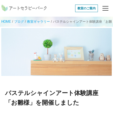
アートセラピーパ
教室のご案内
HOME
/
ブログ
/
教室ギャラリー
/
パステルシャインアート体験講座「お雛
パステルシャインアート体験講座
「お雛様」を開催しました