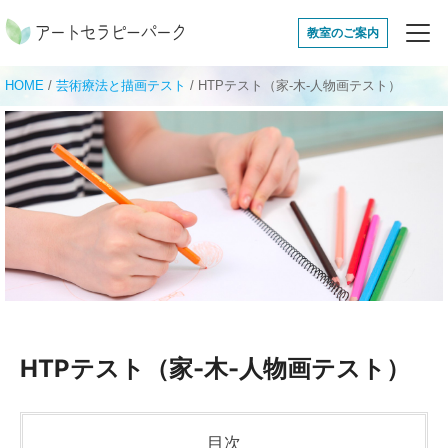
アートセラピーパ
教室のご案内
HOME
/
芸術療法と描画テスト
/
HTPテスト（家-木-人物画テスト）
HTPテスト（家-木-人物画テスト）
目次