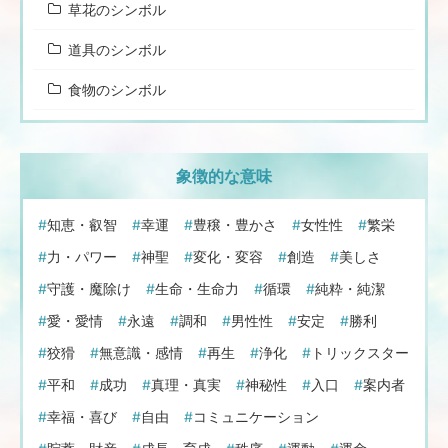
草花のシンボル
道具のシンボル
食物のシンボル
象徴的な意味
知恵・叡智
幸運
豊穣・豊かさ
女性性
繁栄
力・パワー
神聖
変化・変容
創造
美しさ
守護・魔除け
生命・生命力
循環
純粋・純潔
愛・愛情
永遠
調和
男性性
安定
勝利
狡猾
無意識・感情
再生
浄化
トリックスター
平和
成功
真理・真実
神秘性
入口
案内者
幸福・喜び
自由
コミュニケーション