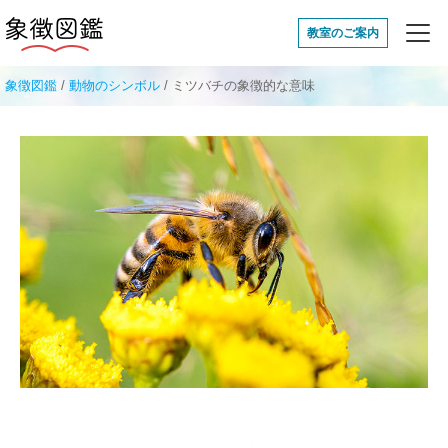
象徴図鑑
教室のご案内
象徴図鑑
/
動物のシンボル
/
ミツバチの象徴的な意味