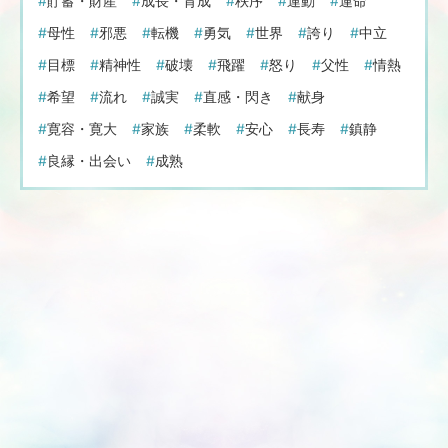
貯蓄・財産
成長・育成
秩序
運動
運命
母性
邪悪
転機
勇気
世界
誇り
中立
目標
精神性
破壊
飛躍
怒り
父性
情熱
希望
流れ
誠実
直感・閃き
献身
寛容・寛大
家族
柔軟
安心
長寿
鎮静
良縁・出会い
成熟