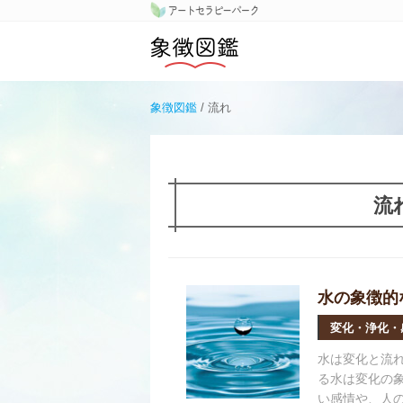
アートセラピーパーク
象徴図鑑
象徴図鑑
/
流れ
流
水の象徴的
変化・浄化・
水は変化と流
る水は変化の
い感情や、人