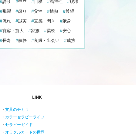
誇り
中立
目標
精神性
破壊
飛躍
怒り
父性
情熱
希望
流れ
誠実
直感・閃き
献身
寛容・寛大
家族
柔軟
安心
長寿
鎮静
良縁・出会い
成熟
LINK
文具のチカラ
カラーセラピーライフ
セラピーガイド
オラクルカードの世界