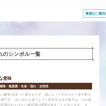
教室のご案内
れのシンボル一覧
な意味
感情・無意識・生命・流れ・女性性
れの象徴 決まった形をもたず、器によってやわらかく姿を変え
象徴です。 ゆらゆらと漂うように変化する水の様子は、人の深
の意識のおよばない無意識の状態を表すこともあります。 ま