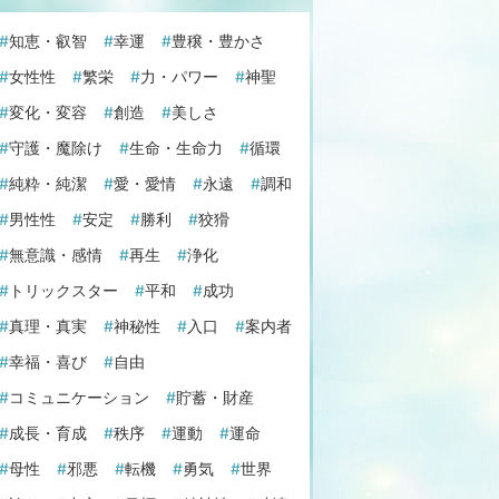
知恵・叡智
幸運
豊穣・豊かさ
女性性
繁栄
力・パワー
神聖
変化・変容
創造
美しさ
守護・魔除け
生命・生命力
循環
純粋・純潔
愛・愛情
永遠
調和
男性性
安定
勝利
狡猾
無意識・感情
再生
浄化
トリックスター
平和
成功
真理・真実
神秘性
入口
案内者
幸福・喜び
自由
コミュニケーション
貯蓄・財産
成長・育成
秩序
運動
運命
母性
邪悪
転機
勇気
世界