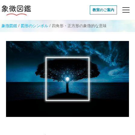
象徴図鑑
教室のご案内
象徴図鑑
/
図形のシンボル
/
四角形・正方形の象徴的な意味