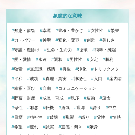
象徴的な意味
知恵・叡智
幸運
豊穣・豊かさ
女性性
繁栄
力・パワー
神聖
変化・変容
創造
美しさ
守護・魔除け
生命・生命力
循環
純粋・純潔
愛・愛情
永遠
調和
男性性
安定
勝利
狡猾
無意識・感情
再生
浄化
トリックスター
平和
成功
真理・真実
神秘性
入口
案内者
幸福・喜び
自由
コミュニケーション
貯蓄・財産
成長・育成
秩序
運動
運命
母性
邪悪
転機
勇気
世界
誇り
中立
目標
精神性
破壊
飛躍
怒り
父性
情熱
希望
流れ
誠実
直感・閃き
献身