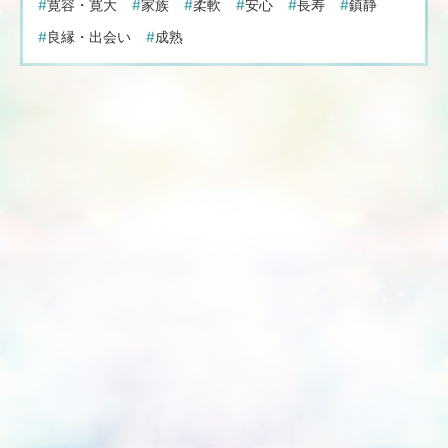
寛容・寛大
家族
柔軟
安心
長寿
鎮静
良縁・出会い
成熟