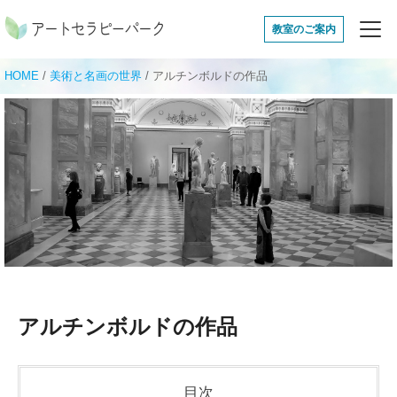
アートセラピーパ
教室のご案内
HOME
/
美術と名画の世界
/
アルチンボルドの作品
アルチンボルドの作品
目次