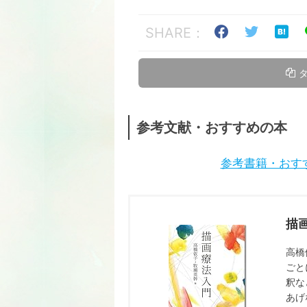
SHARE：
参考文献・おすすめの本
参考書籍・おす
描
高橋
ごと
釈な
あげ