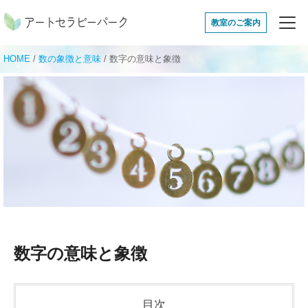
アートセラピーパ
教室のご案内
HOME
/
数の象徴と意味
/
数字の意味と象徴
数字の意味と象徴
目次