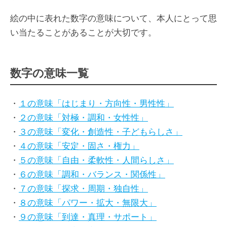
絵の中に表れた数字の意味について、本人にとって思
い当たることがあることが大切です。
数字の意味一覧
・
１の意味「はじまり・方向性・男性性」
・
２の意味「対極・調和・女性性」
・
３の意味「変化・創造性・子どもらしさ」
・
４の意味「安定・固さ・権力」
・
５の意味「自由・柔軟性・人間らしさ」
・
６の意味「調和・バランス・関係性」
・
７の意味「探求・周期・独自性」
・
８の意味「パワー・拡大・無限大」
・
９の意味「到達・真理・サポート」