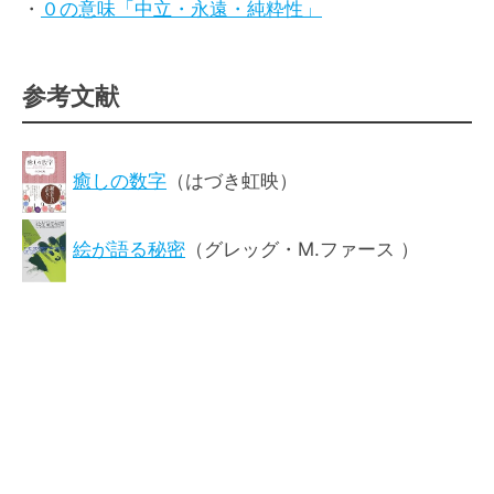
・
０の意味「中立・永遠・純粋性」
参考文献
癒しの数字
（はづき虹映）
絵が語る秘密
（グレッグ・M.ファース ）