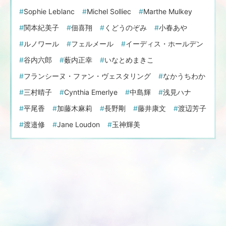
Sophie Leblanc
Michel Solliec
Marthe Mulkey
関本紀美子
佃喜翔
くどうのぞみ
小春あや
ルノワール
フェルメール
イーディス・ホールデン
谷内六郎
薮内正幸
いなとめまきこ
フランシーヌ・ファン・ヴェスタリング
なかうちわか
三村晴子
Cynthia Emerlye
中島輝
浅見ハナ
平尾香
加藤木麻莉
長野剛
藤井康文
渡辺芳子
渡邉修
Jane Loudon
玉神輝美