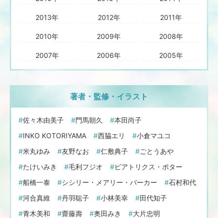
2013年
2012年
2011年
2010年
2009年
2008年
2007年
2006年
2005年
著者・監修・イラスト
佐々木由美子
門馬朝久
本田尚子
INKO KOTORIYAMA
西脇エリ
小倉マユコ
米丸ゆみ
友野なお
仁敷典子
ごとうあや
たけいみき
毛利フジオ
ビアトリクス・ポター
船橋一泰
シシリー・メアリー・バーカー
石村和代
河合真維
丹羽聡子
小林美幸
田代知子
青木美和
齋藤壽
奥田みき
大片忠明