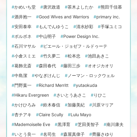
かめいち堂
唐沢政道
茶木よしたか
熊田千佳慕
酒井抱一
Good Wives and Warriors
primary inc.
安田泰幸
もんでんゆうこ
清水紗彩
手塚ユミコ
ボルボネ
中山明子
Power Design Inc.
石川マサル
ピエール・ジョゼフ・ルドゥーテ
小倉スミエ
竹久夢二
松本忠
池田あきこ
葛飾北斎
森田春代
藤田三歩
オオジカオリ
中島潔
やなぎけんじ
ノーマン・ロックウェル
門野葉一
Richard Merritt
yutaokuda
Hikaru Evergreen
さいとうあさこ
りひこ
かけひろみ
鈴木春信
加藤美紀
川原マリア
杏チアキ
Claire Scully
Lulu Mayo
Mademoiselle Eve
黒澤育
芝田美智子
南川康夫
いとう良一
名司生
森屋真偉子
齊藤さゆり