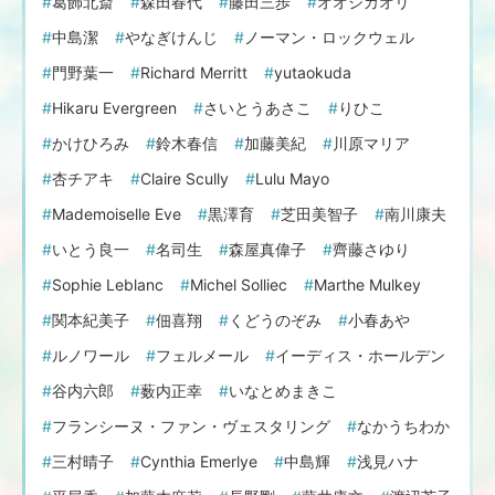
葛飾北斎
森田春代
藤田三歩
オオジカオリ
中島潔
やなぎけんじ
ノーマン・ロックウェル
門野葉一
Richard Merritt
yutaokuda
Hikaru Evergreen
さいとうあさこ
りひこ
かけひろみ
鈴木春信
加藤美紀
川原マリア
杏チアキ
Claire Scully
Lulu Mayo
Mademoiselle Eve
黒澤育
芝田美智子
南川康夫
いとう良一
名司生
森屋真偉子
齊藤さゆり
Sophie Leblanc
Michel Solliec
Marthe Mulkey
関本紀美子
佃喜翔
くどうのぞみ
小春あや
ルノワール
フェルメール
イーディス・ホールデン
谷内六郎
薮内正幸
いなとめまきこ
フランシーヌ・ファン・ヴェスタリング
なかうちわか
三村晴子
Cynthia Emerlye
中島輝
浅見ハナ