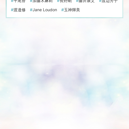
平尾香
加藤木麻莉
長野剛
藤井康文
渡辺芳子
渡邉修
Jane Loudon
玉神輝美