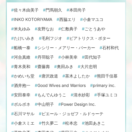
佐々木由美子
門馬朝久
本田尚子
INKO KOTORIYAMA
西脇エリ
小倉マユコ
米丸ゆみ
友野なお
仁敷典子
ごとうあや
たけいみき
毛利フジオ
ビアトリクス・ポター
船橋一泰
シシリー・メアリー・バーカー
石村和代
河合真維
丹羽聡子
小林美幸
田代知子
青木美和
齋藤壽
奥田みき
大片忠明
かめいち堂
唐沢政道
茶木よしたか
熊田千佳慕
酒井抱一
Good Wives and Warriors
primary inc.
安田泰幸
もんでんゆうこ
清水紗彩
手塚ユミコ
ボルボネ
中山明子
Power Design Inc.
石川マサル
ピエール・ジョゼフ・ルドゥーテ
小倉スミエ
竹久夢二
松本忠
池田あきこ