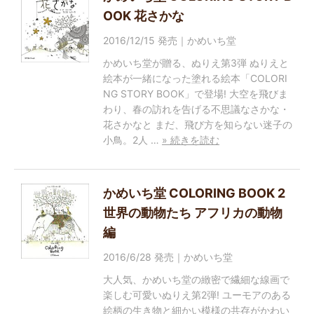
OOK 花さかな
2016/12/15 発売｜かめいち堂
かめいち堂が贈る、ぬりえ第3弾 ぬりえと
絵本が一緒になった塗れる絵本「COLORI
NG STORY BOOK」で登場! 大空を飛びま
わり、春の訪れを告げる不思議なさかな・
花さかなと まだ、飛び方を知らない迷子の
小鳥。2人 …
» 続きを読む
かめいち堂 COLORING BOOK 2
世界の動物たち アフリカの動物
編
2016/6/28 発売｜かめいち堂
大人気、かめいち堂の緻密で繊細な線画で
楽しむ可愛いぬりえ第2弾! ユーモアのある
絵柄の生き物と細かい模様の共存がかわい