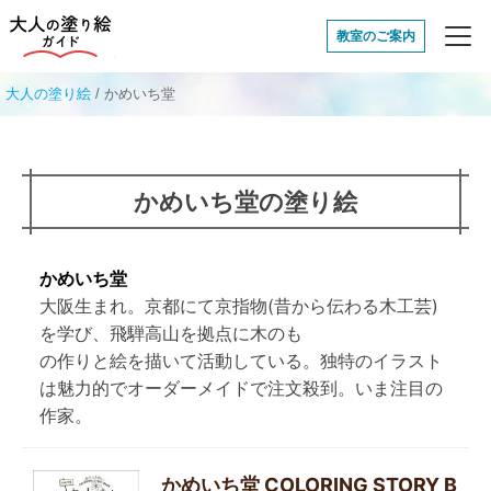
大人の塗り絵ガイド
教室のご案内
大人の塗り絵
/
かめいち堂
かめいち堂の塗り絵
かめいち堂
大阪生まれ。京都にて京指物(昔から伝わる木工芸)
を学び、飛騨高山を拠点に木のも
の作りと絵を描いて活動している。独特のイラスト
は魅力的でオーダーメイドで注文殺到。いま注目の
作家。
かめいち堂 COLORING STORY B