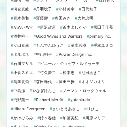
河合真維
丹羽聡子
小林美幸
田代知子
青木美和
齋藤壽
奥田みき
大片忠明
かめいち堂
唐沢政道
茶木よしたか
熊田千佳慕
酒井抱一
Good Wives and Warriors
primary inc.
安田泰幸
もんでんゆうこ
清水紗彩
手塚ユミコ
ボルボネ
中山明子
Power Design Inc.
石川マサル
ピエール・ジョゼフ・ルドゥーテ
小倉スミエ
竹久夢二
松本忠
池田あきこ
葛飾北斎
森田春代
藤田三歩
オオジカオリ
中島潔
やなぎけんじ
ノーマン・ロックウェル
門野葉一
Richard Merritt
yutaokuda
Hikaru Evergreen
さいとうあさこ
りひこ
かけひろみ
鈴木春信
加藤美紀
川原マリア
杏チアキ
Claire Scully
Lulu Mayo