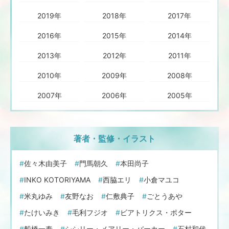
2019年
2018年
2017年
2016年
2015年
2014年
2013年
2012年
2011年
2010年
2009年
2008年
2007年
2006年
2005年
著者・監修・イラスト
佐々木由美子
門馬朝久
本田尚子
INKO KOTORIYAMA
西脇エリ
小倉マユコ
米丸ゆみ
友野なお
仁敷典子
ごとうあや
たけいみき
毛利フジオ
ビアトリクス・ポター
船橋一泰
シシリー・メアリー・バーカー
石村和代