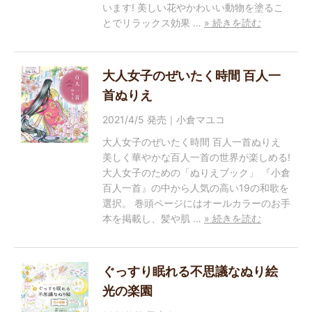
います! 美しい花やかわいい動物を塗るこ
とでリラックス効果 …
» 続きを読む
大人女子のぜいたく時間 百人一
首ぬりえ
2021/4/5 発売｜小倉マユコ
大人女子のぜいたく時間 百人一首ぬりえ
美しく華やかな百人一首の世界が楽しめる!
大人女子のための「ぬりえブック」 『小倉
百人一首』の中から人気の高い19の和歌を
選択。 巻頭ページにはオールカラーのお手
本を掲載し、髪や肌 …
» 続きを読む
ぐっすり眠れる不思議なぬり絵
光の楽園