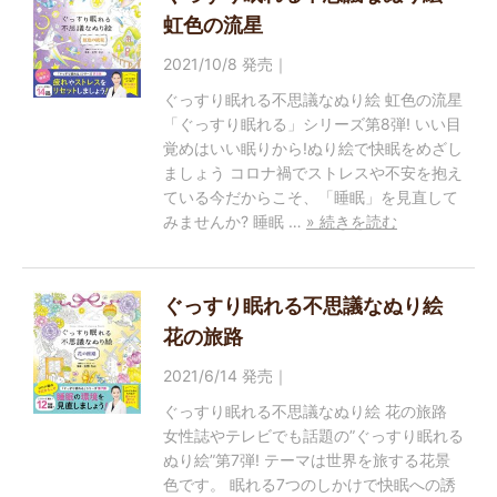
虹色の流星
2021/10/8 発売｜
ぐっすり眠れる不思議なぬり絵 虹色の流星
「ぐっすり眠れる」シリーズ第8弾! いい目
覚めはいい眠りから!ぬり絵で快眠をめざし
ましょう コロナ禍でストレスや不安を抱え
ている今だからこそ、「睡眠」を見直して
みませんか? 睡眠 …
» 続きを読む
ぐっすり眠れる不思議なぬり絵
花の旅路
2021/6/14 発売｜
ぐっすり眠れる不思議なぬり絵 花の旅路
女性誌やテレビでも話題の”ぐっすり眠れる
ぬり絵”第7弾! テーマは世界を旅する花景
色です。 眠れる7つのしかけで快眠への誘