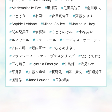
Mademoiselle Eve
黒澤育
芝田美智子
南川康夫
いとう良一
名司生
森屋真偉子
齊藤さゆり
Sophie Leblanc
Michel Solliec
Marthe Mulkey
関本紀美子
佃喜翔
くどうのぞみ
小春あや
ルノワール
フェルメール
イーディス・ホールデン
谷内六郎
薮内正幸
いなとめまきこ
フランシーヌ・ファン・ヴェスタリング
なかうちわか
三村晴子
Cynthia Emerlye
中島輝
浅見ハナ
平尾香
加藤木麻莉
長野剛
藤井康文
渡辺芳子
渡邉修
Jane Loudon
玉神輝美