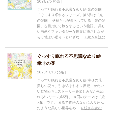
2021/2/5 発売｜
ぐっすり眠れる不思議なぬり絵 光の楽園
「ぐっすり眠れるシリーズ」第6弾は「光
の楽園」 妖精たちが暮らしている「光の楽
園」を目指して旅をするという物語。 美し
い自然やファンタジーな世界に癒されなが
ら心地よい眠りへといざな …
» 続きを読む
ぐっすり眠れる不思議なぬり絵
幸せの花
2020/11/16 発売｜
ぐっすり眠れる不思議なぬり絵 幸せの花
美しい花々、引き込まれる世界観、かわい
い動物たち…ストーリーを楽しみながらぬ
れる!シリーズ第5弾。 今回のテーマは「旅
×花」です。 まるで物語のなかに入り込ん
だような美しい世界をめ …
» 続きを読む