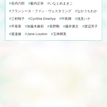
谷内六郎
薮内正幸
いなとめまきこ
フランシーヌ・ファン・ヴェスタリング
なかうちわか
三村晴子
Cynthia Emerlye
中島輝
浅見ハナ
平尾香
加藤木麻莉
長野剛
藤井康文
渡辺芳子
渡邉修
Jane Loudon
玉神輝美