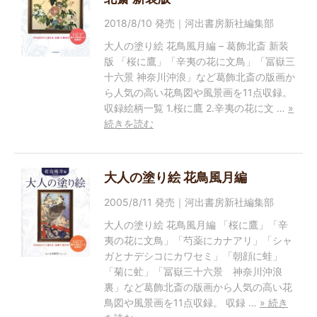
2018/8/10 発売｜河出書房新社編集部
大人の塗り絵 花鳥風月編 – 葛飾北斎 新装
版 「桜に鷹」「辛夷の花に文鳥」「冨嶽三
十六景 神奈川沖浪」など葛飾北斎の版画か
ら人気の高い花鳥図や風景画を11点収録。
収録絵柄一覧 1.桜に鷹 2.辛夷の花に文 …
»
続きを読む
大人の塗り絵 花鳥風月編
2005/8/11 発売｜河出書房新社編集部
大人の塗り絵 花鳥風月編 「桜に鷹」「辛
夷の花に文鳥」「芍薬にカナアリ」「シャ
ガとナデシコにカワセミ」「朝顔に蛙」
「菊に虻」「冨嶽三十六景 神奈川沖浪
裏」など葛飾北斎の版画から人気の高い花
鳥図や風景画を11点収録。 収録 …
» 続き