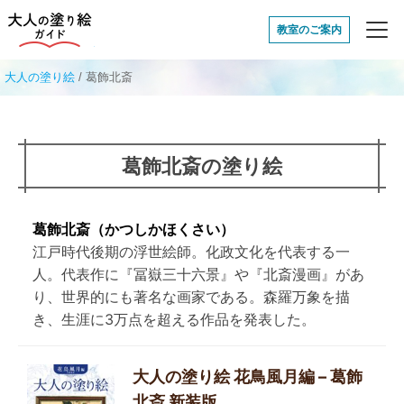
大人の塗り絵ガイド
教室のご案内
大人の塗り絵
/
葛飾北斎
葛飾北斎の塗り絵
葛飾北斎（かつしかほくさい）
江戸時代後期の浮世絵師。化政文化を代表する一
人。代表作に『冨嶽三十六景』や『北斎漫画』があ
り、世界的にも著名な画家である。森羅万象を描
き、生涯に3万点を超える作品を発表した。
大人の塗り絵 花鳥風月編 – 葛飾
北斎 新装版