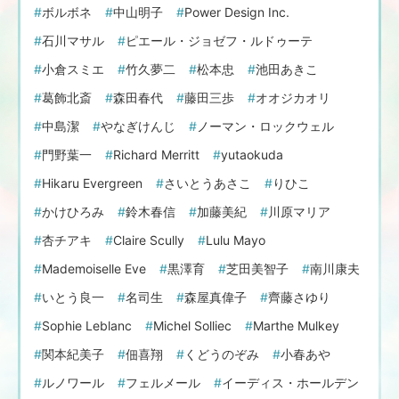
ボルボネ
中山明子
Power Design Inc.
石川マサル
ピエール・ジョゼフ・ルドゥーテ
小倉スミエ
竹久夢二
松本忠
池田あきこ
葛飾北斎
森田春代
藤田三歩
オオジカオリ
中島潔
やなぎけんじ
ノーマン・ロックウェル
門野葉一
Richard Merritt
yutaokuda
Hikaru Evergreen
さいとうあさこ
りひこ
かけひろみ
鈴木春信
加藤美紀
川原マリア
杏チアキ
Claire Scully
Lulu Mayo
Mademoiselle Eve
黒澤育
芝田美智子
南川康夫
いとう良一
名司生
森屋真偉子
齊藤さゆり
Sophie Leblanc
Michel Solliec
Marthe Mulkey
関本紀美子
佃喜翔
くどうのぞみ
小春あや
ルノワール
フェルメール
イーディス・ホールデン