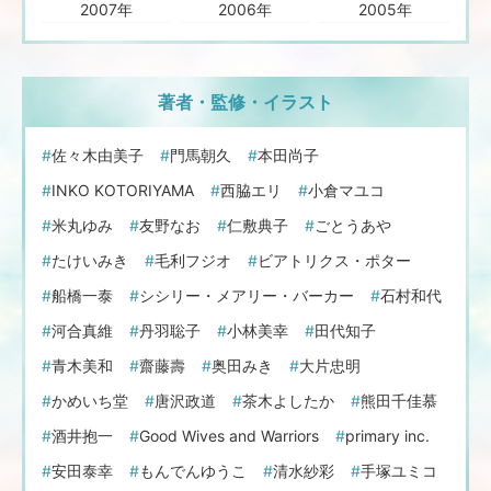
2007年
2006年
2005年
著者・監修・イラスト
佐々木由美子
門馬朝久
本田尚子
INKO KOTORIYAMA
西脇エリ
小倉マユコ
米丸ゆみ
友野なお
仁敷典子
ごとうあや
たけいみき
毛利フジオ
ビアトリクス・ポター
船橋一泰
シシリー・メアリー・バーカー
石村和代
河合真維
丹羽聡子
小林美幸
田代知子
青木美和
齋藤壽
奥田みき
大片忠明
かめいち堂
唐沢政道
茶木よしたか
熊田千佳慕
酒井抱一
Good Wives and Warriors
primary inc.
安田泰幸
もんでんゆうこ
清水紗彩
手塚ユミコ