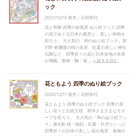
ック
2021/12/14 発売｜石村和代
花と和柄 四季の旅風景 ぬり絵ブック 四季
の花でめぐる日本の風景と、美しい和柄を
彩ろう。 大人気の『和のぬり絵ブック』第
5弾! 春爛漫の桜の名所、紅葉の美しい神社
仏閣など、四季折々の花と日本各地の名景
が満載。着物・鞠・扇 …
» 続きを読む
花ともよう 四季のぬり絵ブック
2020/12/11 発売｜石村和代
花ともよう 四季のぬり絵ブック 四季の美
しい花々と伝統文様、和洋さまざまなモチ
ーフを彩ろう。 大人気の「和のぬり絵ブッ
ク』第4弾! 桜・朝顔・紅葉・牡丹といった
四季折々の日本の美しい花や風景、着物や