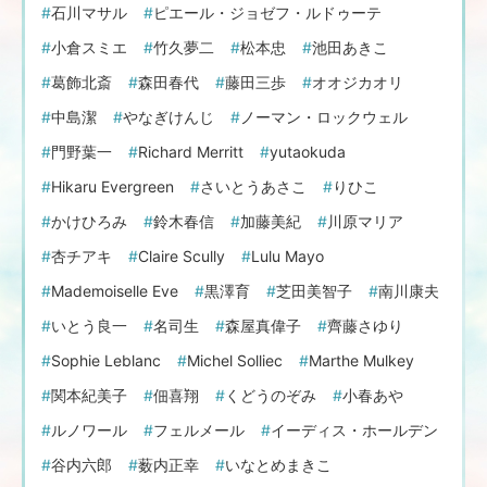
石川マサル
ピエール・ジョゼフ・ルドゥーテ
小倉スミエ
竹久夢二
松本忠
池田あきこ
葛飾北斎
森田春代
藤田三歩
オオジカオリ
中島潔
やなぎけんじ
ノーマン・ロックウェル
門野葉一
Richard Merritt
yutaokuda
Hikaru Evergreen
さいとうあさこ
りひこ
かけひろみ
鈴木春信
加藤美紀
川原マリア
杏チアキ
Claire Scully
Lulu Mayo
Mademoiselle Eve
黒澤育
芝田美智子
南川康夫
いとう良一
名司生
森屋真偉子
齊藤さゆり
Sophie Leblanc
Michel Solliec
Marthe Mulkey
関本紀美子
佃喜翔
くどうのぞみ
小春あや
ルノワール
フェルメール
イーディス・ホールデン
谷内六郎
薮内正幸
いなとめまきこ