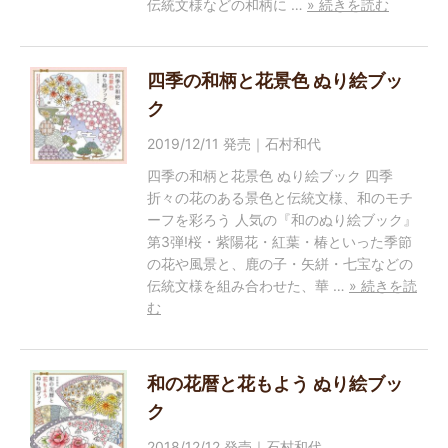
伝統文様などの和柄に …
» 続きを読む
四季の和柄と花景色 ぬり絵ブッ
ク
2019/12/11 発売｜石村和代
四季の和柄と花景色 ぬり絵ブック 四季
折々の花のある景色と伝統文様、和のモチ
ーフを彩ろう 人気の『和のぬり絵ブック』
第3弾!桜・紫陽花・紅葉・椿といった季節
の花や風景と、鹿の子・矢絣・七宝などの
伝統文様を組み合わせた、華 …
» 続きを読
む
和の花暦と花もよう ぬり絵ブッ
ク
2018/12/12 発売｜石村和代