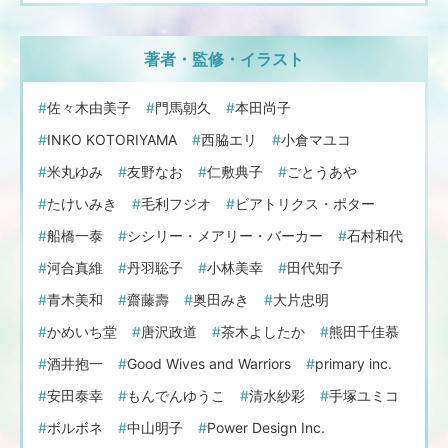
著者・監修・イラスト
佐々木由美子
門馬朝久
本田尚子
INKO KOTORIYAMA
西脇エリ
小倉マユコ
米丸ゆみ
友野なお
仁敷典子
ごとうあや
たけいみき
毛利フジオ
ビアトリクス・ポター
船橋一泰
シシリー・メアリー・バーカー
石村和代
河合真維
丹羽聡子
小林美幸
田代知子
青木美和
齋藤壽
奥田みき
大片忠明
かめいち堂
唐沢政道
茶木よしたか
熊田千佳慕
酒井抱一
Good Wives and Warriors
primary inc.
安田泰幸
もんでんゆうこ
清水紗彩
手塚ユミコ
ボルボネ
中山明子
Power Design Inc.