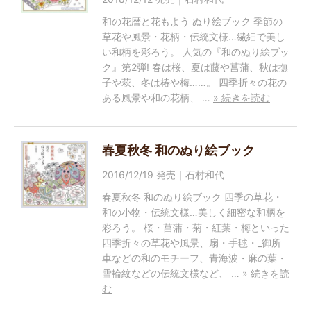
和の花暦と花もよう ぬり絵ブック 季節の
草花や風景・花柄・伝統文様…繊細で美し
い和柄を彩ろう。 人気の『和のぬり絵ブッ
ク』第2弾! 春は桜、夏は藤や菖蒲、秋は撫
子や萩、冬は椿や梅……。 四季折々の花の
ある風景や和の花柄、 …
» 続きを読む
春夏秋冬 和のぬり絵ブック
2016/12/19 発売｜石村和代
春夏秋冬 和のぬり絵ブック 四季の草花・
和の小物・伝統文様…美しく細密な和柄を
彩ろう。 桜・菖蒲・菊・紅葉・梅といった
四季折々の草花や風景、扇・手毬・_御所
車などの和のモチーフ、青海波・麻の葉・
雪輪紋などの伝統文様など、 …
» 続きを読
む