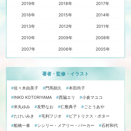
2019年
2018年
2017年
2016年
2015年
2014年
2013年
2012年
2011年
2010年
2009年
2008年
2007年
2006年
2005年
著者・監修・イラスト
佐々木由美子
門馬朝久
本田尚子
INKO KOTORIYAMA
西脇エリ
小倉マユコ
米丸ゆみ
友野なお
仁敷典子
ごとうあや
たけいみき
毛利フジオ
ビアトリクス・ポター
船橋一泰
シシリー・メアリー・バーカー
石村和代