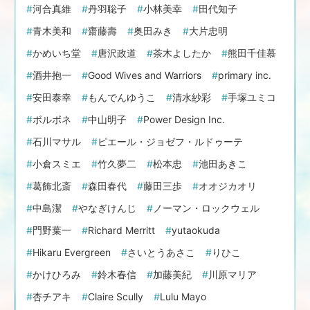
河合真維
丹羽聡子
小林美幸
田代知子
青木美和
齋藤壽
奥田みき
大片忠明
かめいち堂
唐沢政道
茶木よしたか
熊田千佳慕
酒井抱一
Good Wives and Warriors
primary inc.
安田泰幸
もんでんゆうこ
清水紗彩
手塚ユミコ
ボルボネ
中山明子
Power Design Inc.
石川マサル
ピエール・ジョゼフ・ルドゥーテ
小倉スミエ
竹久夢二
松本忠
池田あきこ
葛飾北斎
森田春代
藤田三歩
オオジカオリ
中島潔
やなぎけんじ
ノーマン・ロックウェル
門野葉一
Richard Merritt
yutaokuda
Hikaru Evergreen
さいとうあさこ
りひこ
かけひろみ
鈴木春信
加藤美紀
川原マリア
杏チアキ
Claire Scully
Lulu Mayo