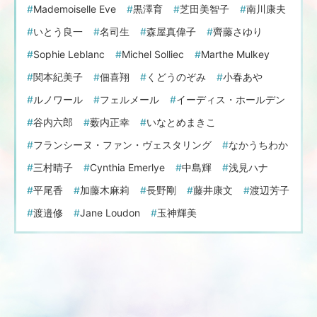
Mademoiselle Eve
黒澤育
芝田美智子
南川康夫
いとう良一
名司生
森屋真偉子
齊藤さゆり
Sophie Leblanc
Michel Solliec
Marthe Mulkey
関本紀美子
佃喜翔
くどうのぞみ
小春あや
ルノワール
フェルメール
イーディス・ホールデン
谷内六郎
薮内正幸
いなとめまきこ
フランシーヌ・ファン・ヴェスタリング
なかうちわか
三村晴子
Cynthia Emerlye
中島輝
浅見ハナ
平尾香
加藤木麻莉
長野剛
藤井康文
渡辺芳子
渡邉修
Jane Loudon
玉神輝美