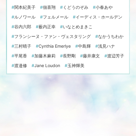
関本紀美子
佃喜翔
くどうのぞみ
小春あや
ルノワール
フェルメール
イーディス・ホールデン
谷内六郎
薮内正幸
いなとめまきこ
フランシーヌ・ファン・ヴェスタリング
なかうちわか
三村晴子
Cynthia Emerlye
中島輝
浅見ハナ
平尾香
加藤木麻莉
長野剛
藤井康文
渡辺芳子
渡邉修
Jane Loudon
玉神輝美