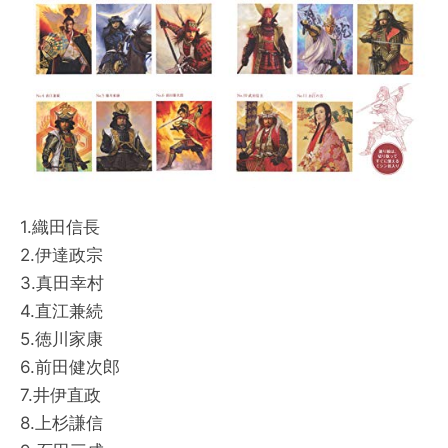
1.織田信長
2.伊達政宗
3.真田幸村
4.直江兼続
5.徳川家康
6.前田健次郎
7.井伊直政
8.上杉謙信