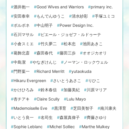
酒井抱一
Good Wives and Warriors
primary inc.
安田泰幸
もんでんゆうこ
清水紗彩
手塚ユミコ
ボルボネ
中山明子
Power Design Inc.
石川マサル
ピエール・ジョゼフ・ルドゥーテ
小倉スミエ
竹久夢二
松本忠
池田あきこ
葛飾北斎
森田春代
藤田三歩
オオジカオリ
中島潔
やなぎけんじ
ノーマン・ロックウェル
門野葉一
Richard Merritt
yutaokuda
Hikaru Evergreen
さいとうあさこ
りひこ
かけひろみ
鈴木春信
加藤美紀
川原マリア
杏チアキ
Claire Scully
Lulu Mayo
Mademoiselle Eve
黒澤育
芝田美智子
南川康夫
いとう良一
名司生
森屋真偉子
齊藤さゆり
Sophie Leblanc
Michel Solliec
Marthe Mulkey