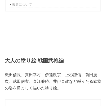
著者について
大人の塗り絵 戦国武将編
織田信長、真田幸村、伊達政宗、上杉謙信、前田慶
次、武田信玄、直江兼続、井伊直政など錚々たる武将
の姿を勇ましく描いた塗り絵。