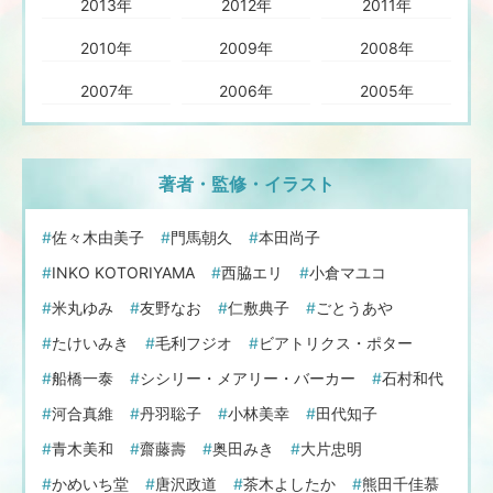
2013年
2012年
2011年
2010年
2009年
2008年
2007年
2006年
2005年
著者・監修・イラスト
佐々木由美子
門馬朝久
本田尚子
INKO KOTORIYAMA
西脇エリ
小倉マユコ
米丸ゆみ
友野なお
仁敷典子
ごとうあや
たけいみき
毛利フジオ
ビアトリクス・ポター
船橋一泰
シシリー・メアリー・バーカー
石村和代
河合真維
丹羽聡子
小林美幸
田代知子
青木美和
齋藤壽
奥田みき
大片忠明
かめいち堂
唐沢政道
茶木よしたか
熊田千佳慕